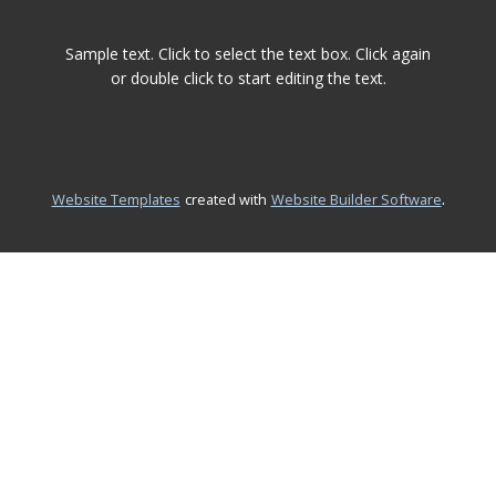
Sample text. Click to select the text box. Click again
or double click to start editing the text.
.
Website Templates
created with
Website Builder Software